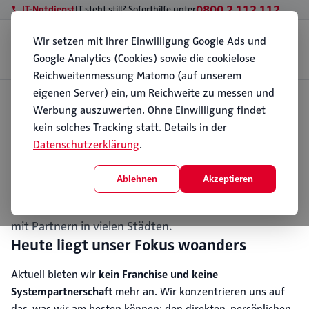
0800 2 112 112
IT-Notdienst
IT steht still? Soforthilfe unter
Wir setzen mit Ihrer Einwilligung Google Ads und
Geschäftskunden
Privatkunden
Standorte
Wissen
Über PC112
Google Analytics (Cookies) sowie die cookielose
Kontakt
Reichweitenmessung Matomo (auf unserem
eigenen Server) ein, um Reichweite zu messen und
Start
Werbung auszuwerten. Ohne Einwilligung findet
Über PC112
Geschichte (Franchise-System)
Franchise: ein Stück unserer
kein solches Tracking statt. Details in der
Geschichte
Datenschutzerklärung
.
Die heutige PCFeuerwehr 1996 GmbH war einmal ein
Ablehnen
Akzeptieren
Pionier des IT-Franchisings, über Jahre eines der
ältesten Vor-Ort-IT-Franchisesysteme Deutschlands,
mit Partnern in vielen Städten.
Heute liegt unser Fokus woanders
Aktuell bieten wir
kein Franchise und keine
Systempartnerschaft
mehr an. Wir konzentrieren uns auf