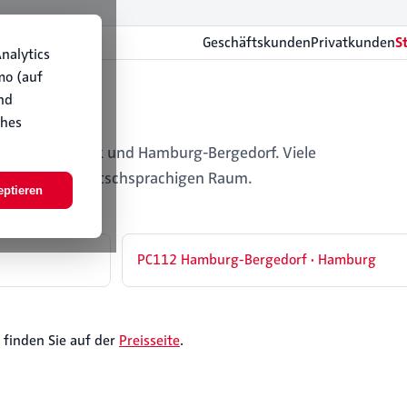
Geschäftskunden
Privatkunden
S
nalytics
mo (auf
nd
ches
amburg-Barmbek und Hamburg-Bergedorf. Viele
m gesamten deutschsprachigen Raum.
eptieren
PC112 Hamburg-Bergedorf · Hamburg
 finden Sie auf der
Preisseite
.