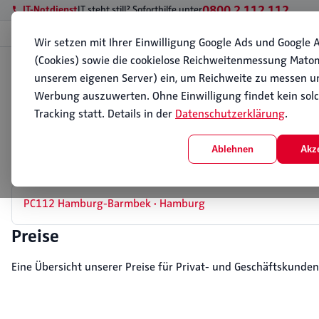
0800 2 112 112
IT-Notdienst
IT steht still? Soforthilfe unter
Wir setzen mit Ihrer Einwilligung Google Ads und Google A
(Cookies) sowie die cookielose Reichweitenmessung Mato
Start
unserem eigenen Server) ein, um Reichweite zu messen u
Standorte
Standorte
Werbung auszuwerten. Ohne Einwilligung findet kein sol
Tracking statt. Details in der
Datenschutzerklärung
.
PC112 ist in Hamburg an zwei Standorten vertreten: H
Leistungen erbringen wir zusätzlich per Fernwartung i
Ablehnen
Akz
Unsere Standorte
PC112 Hamburg-Barmbek · Hamburg
Preise
Eine Übersicht unserer Preise für Privat- und Geschäftskunden